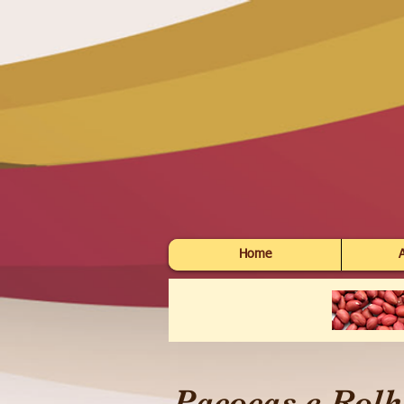
Home
Paçocas e Rolh